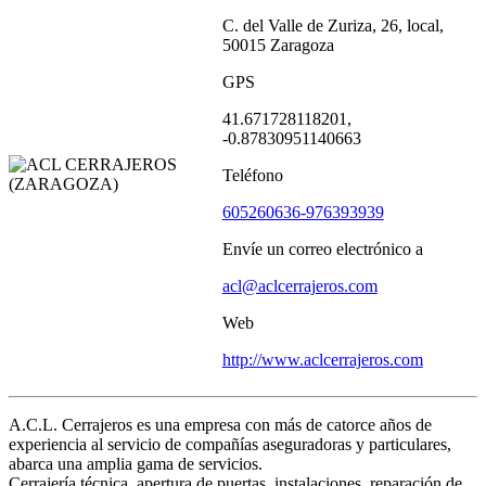
C. del Valle de Zuriza, 26, local,
50015 Zaragoza
GPS
41.671728118201,
-0.87830951140663
Teléfono
605260636-976393939
Envíe un correo electrónico a
acl@aclcerrajeros.com
Web
http://www.aclcerrajeros.com
A.C.L. Cerrajeros es una empresa con más de catorce años de
experiencia al servicio de compañías aseguradoras y particulares,
abarca una amplia gama de servicios.
Cerrajería técnica, apertura de puertas, instalaciones, reparación de