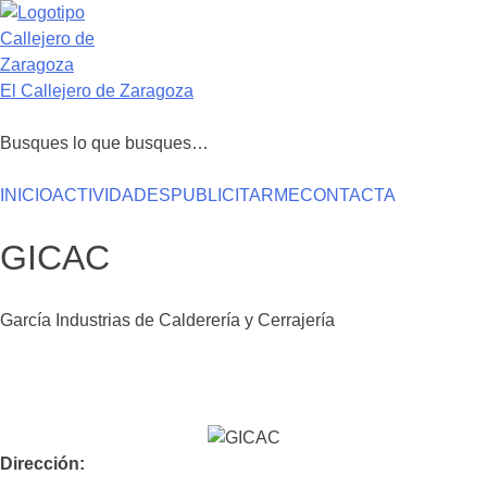
Saltar
al
contenido
El Callejero de Zaragoza
Busques lo que busques…
INICIO
ACTIVIDADES
PUBLICITARME
CONTACTA
GICAC
García Industrias de Calderería y Cerrajería
Dirección