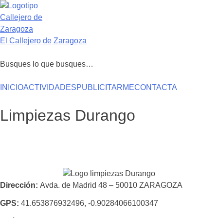
Saltar
al
contenido
El Callejero de Zaragoza
Busques lo que busques…
INICIO
ACTIVIDADES
PUBLICITARME
CONTACTA
Limpiezas Durango
Dirección
Avda. de Madrid 48 – 50010 ZARAGOZA
GPS
41.653876932496, -0.90284066100347