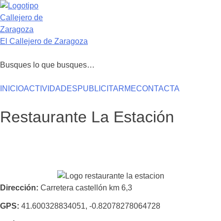
Saltar
al
contenido
El Callejero de Zaragoza
Busques lo que busques…
INICIO
ACTIVIDADES
PUBLICITARME
CONTACTA
Restaurante La Estación
Dirección
Carretera castellón km 6,3
GPS
41.600328834051, -0.82078278064728