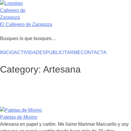
Saltar
al
contenido
El Callejero de Zaragoza
Busques lo que busques…
INICIO
ACTIVIDADES
PUBLICITARME
CONTACTA
Category:
Artesana
Patetas de Mixino
Artesana en papel y cartón. Me llamo Marimar Marcuello y soy