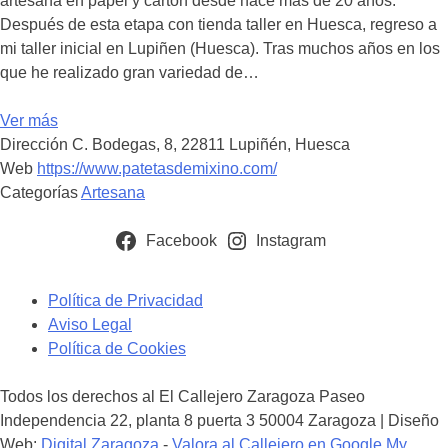
artesana en papel y cartón desde hace más de 20 años.
Después de esta etapa con tienda taller en Huesca, regreso a
mi taller inicial en Lupiñen (Huesca). Tras muchos años en los
que he realizado gran variedad de…
Ver más
Dirección
C. Bodegas, 8, 22811 Lupiñén, Huesca
Web
https://www.patetasdemixino.com/
Categorías
Artesana
Navegación
de
Facebook
Instagram
los
puestos
Política de Privacidad
Aviso Legal
Política de Cookies
Todos los derechos al El Callejero Zaragoza Paseo
Independencia 22, planta 8 puerta 3 50004 Zaragoza | Diseño
Web:
Digital Zaragoza
-
Valora al Callejero en Google My